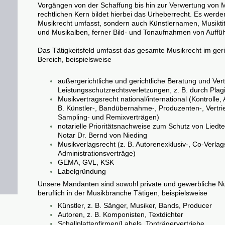
Vorgängen von der Schaffung bis hin zur Verwertung von 
rechtlichen Kern bildet hierbei das Urheberrecht. Es werd
Musikrecht umfasst, sondern auch Künstlernamen, Musiktite
und Musikalben, ferner Bild- und Tonaufnahmen von Auffü
Das Tätigkeitsfeld umfasst das gesamte Musikrecht im geri
Bereich, beispielsweise
außergerichtliche und gerichtliche Beratung und Ver
Leistungsschutzrechtsverletzungen, z. B. durch Plag
Musikvertragsrecht national/international (Kontrolle
B. Künstler-, Bandübernahme-, Produzenten-, Vertri
Sampling- und Remixverträgen)
notarielle Prioritätsnachweise zum Schutz von Lied
Notar Dr. Bernd von Nieding
Musikverlagsrecht (z. B. Autorenexklusiv-, Co-Verlags
Administrationsverträge)
GEMA, GVL, KSK
Labelgründung
Unsere Mandanten sind sowohl private und gewerbliche Nut
beruflich in der Musikbranche Tätigen, beispielsweise
Künstler, z. B. Sänger, Musiker, Bands, Producer
Autoren, z. B. Komponisten, Textdichter
Schallplattenfirmen/Labels, Tonträgervertriebe